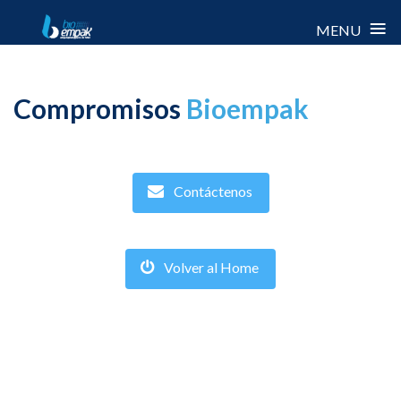
≡
MENU
Skip
to
Compromisos
Bioempak
content
Contáctenos
Volver al Home