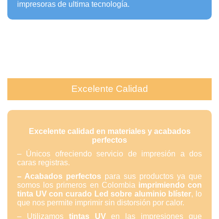
impresoras de ultima tecnología.
Excelente Calidad
Excelente calidad en materiales y acabados
perfectos
– Únicos ofreciendo servicio de impresión a dos
caras registras.
– Acabados perfectos
para sus productos ya que
somos los primeros en Colombia
imprimiendo
con
tinta UV con curado
Led sobre
aluminio blíster
, lo
que nos permite imprimir sin distorsión por calor.
– Utilizamos
tintas UV
en las impresiones que