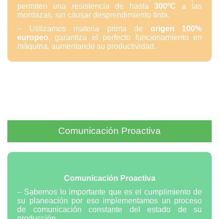
permiten una resistencia de hasta
300ºC
a las
mordazas, sin causar desprendimiento tinta.
– Utilizamos materia prima de
origen
100%
europeo
, garantiza el perfecto funcionamiento en
máquina, aumentando su productividad.
Comunicación Proactiva
Comunicación Proactiva
– Sabemos lo importante que es el cumplimiento de
su planeación por eso implementamos un proceso
de comunicación constante del estado de su
producción.