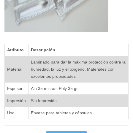
Atributo
Descripción
Laminado para dar la máxima protección contra la
Material
humedad, la luz y el oxigeno. Materiales con
excelentes propiedades
Espesor
Alu 35 micras, Poly 35 gr.
Impresión
Sin Impresión
Uso
Envase para tabletas y cápsulas